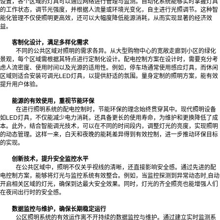
设置，各个区域的灯具可以通过网络进行管理与监测。自动化系统能够实时掌握灯具
的工作状态，调节光强度，并根据人流量或环境光变化，自主进行光照调节。这种智
能化管理不仅使照明更高效，还可以大幅度降低能源消耗，从而实现显著的经济效
益。
客制化设计，满足多样化需求
不同的公共区域对照明的需求各异。从大型购物中心的宽敞走廊到小区的绿化
景观，每个区域需根据其特点进行定制化设计。配电控制方案在设计时，需要充分考
虑人流密度、使用时间以及光源的适用性。例如，停车场通常使用感应灯具，而休闲
区域则适合安装可调光LED灯具，以提供舒适的氛围。量身定制的照明方案，能有效
提升用户体验。
能源的有效使用，重视节能环保
在进行照明系统的配电控制时，节能环保的理念始终贯穿其中。现代照明设备
如LED灯具，不仅能减少电力消耗，还具备更长的使用寿命，为维护和更换降低了成
本。此外，结合智能调光技术，可以在不同的时间段内，调整灯光的亮度，实现照明
的动态管理。这样一来，白天和夜晚的能耗差异得到有效控制，进一步推动环保目标
的实现。
创新技术，提升安全监控水平
在公共区域中，照明不仅关乎视线的清晰，还直接影响安全感。通过先进的配
电控制方案，能够将灯光与监控系统有效整合。例如，当监控探测到异常动态时,自动
开启相关区域的灯光，确保到达最大安全效果。同时，灯光的齐全照亮也能增强人们
在夜间出行时的安全感。
数据监控与维护，确保长期稳定运行
公区照明系统的有效运作离不开持续的数据监控与维护。通过建立实时监测系