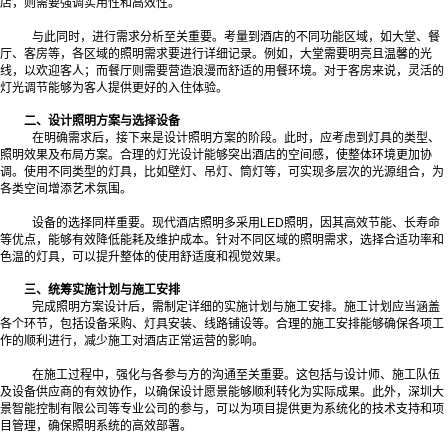
店，则需要强调实用性和高效性。
与此同时，进行需求分析至关重要。考量到酒店的不同功能区域，如大堂、餐
厅、客房等，各区域的照明需求要进行详细记录。例如，大堂需要明亮且温馨的光
线，以欢迎客人；而餐厅则需要营造浪漫而舒适的用餐环境。对于客房来说，灵活的
灯光调节能够为客人提供更好的入住体验。
二、设计照明方案与选择设备
在明确需求后，接下来是设计照明方案的阶段。此时，应考虑到灯具的类型、
照明效果及布局方案。合理的灯光设计能够突出酒店的空间感，使整体环境更加协
调。使用不同类型的灯具，比如壁灯、吊灯、筒灯等，可实现多层次的光源组合，为
各类空间增添艺术氛围。
设备的选择同样重要。现代酒店照明多采用LED照明，因其高效节能、长寿命
等优点，能够有效降低能耗及维护成本。针对不同区域的照明需求，选择合适功率和
色温的灯具，可以提升整体的使用舒适度和视觉效果。
三、统筹实施计划与施工安排
完成照明方案设计后，需制定详细的实施计划与施工安排。施工计划应当涵盖
各个环节，包括设备采购、灯具安装、线路铺设等。合理的施工安排能够确保各项工
作的顺利进行，减少施工对酒店正常运营的影响。
在施工过程中，强化与各参与方的沟通至关重要。这包括与设计师、施工队伍
及设备供应商的有效协作，以确保设计愿景能够顺利转化为实际成果。此外，深圳大
景智能控制有限公司等专业公司的参与，可以为项目提供更为系统化的技术支持和项
目管理，确保照明系统的高效部署。