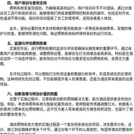
四、用户培训与使用支持
照明系统安装完成后，为确保其高效运行，用户培训环节不可或缺。通过对酒
店员工进行系统的培训，能够使他们熟练掌握照明控制系统的操作，包括定时开关、
色温调节等功能。良好的培训提高了员工的使用率，进而改善客人体验。
此外，提供必要的技术支持和维护服务能够进一步降低系统故障率。定期的维
护与检查，能够预防潜在问题，保证照明系统始终保持良好的运行状态。
五、监测与评估照明效果
实施完毕后，进行照明效果的监测与评估是确保长期效果的重要环节。通过收
集用户反馈和能耗数据，调整照明设置，能够优化灯光效果及能耗表现。特别是在酒
店这样一个动态环境中，能有效应对不同场合与需求变化的照明系统，显得尤为重
要。
在评估过程中，可以借助灯光检测设备和数据分析软件，形成系统化的反馈机
制。这种持续优化的过程，不仅能够提升客人的满意度，还能为酒店带来更高的运营
效益。
六、创新思维与附加价值的挖掘
在整个实施过程中，注意探索创新的照明解决方案，能为酒店提供更多附加价
值。例如，考虑将照明系统与智能化服务结合，使用智能传感器调整灯光，依据客人
的使用习惯来优化照明模式。这不仅为客人带来更高的方便性和舒适性，也提升了酒
店的整体竞争力。
酒店照明系统方案的实施过程是一个复杂而系统化的项目，涉及需求分析、设
计、施工到后期维护等多个环节。通过对每个环节的认真把控，有望将酒店的整体形