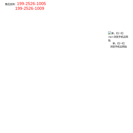
9369580
199-2526-1006
商务咨询：
售后支
9369590
199-2526-1009