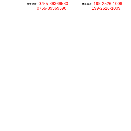
0755-8
销售热线：
0755-8
案
案
案
案
案